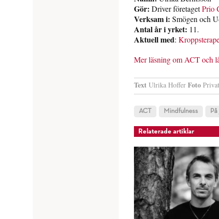
Gör:
Driver företaget
Prio 
Verksam i:
Smögen och Ud
Antal år i yrket:
11.
Aktuell med
:
Kroppsterape
Mer läsning om ACT och lån
Text
Foto
Ulrika Hoffer
Priva
ACT
Mindfulness
På
Relaterade artiklar