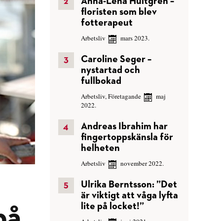
Anna-Lena Hultgren –
floristen som blev
fotterapeut
Arbetsliv
mars 2023.
Caroline Seger –
nystartad och
fullbokad
Arbetsliv
,
Företagande
maj
2022.
Andreas Ibrahim har
fingertoppskänsla för
helheten
Arbetsliv
november 2022.
Ulrika Berntsson: ”Det
är viktigt att våga lyfta
lite på locket!”
på