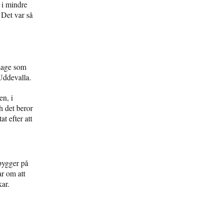
 i mindre
 Det var så
ssage som
Uddevalla.
en, i
h det beror
t efter att
bygger på
ar om att
kar.