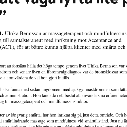
”
1.
Ulrika Berntsson är massageterapeut och mindfulnessinst
ig till samtalsterapeut med inriktning mot Acceptance and
CT), för att bättre kunna hjälpa klienter med smärta och
art att fortsätta hålla det höga tempo genom livet Ulrika Berntsson var 
ndrom och senare även en fibromyalgidiagnos var de bromsklossar som s
 att omvärdera de val hon gjort hittills.
h hälsa fanns med sedan ungdomen, med sjukgymnastdrömmar som fått st
ch administration. Hon landade i ett beslut att använda sina erfarenheter 
ig till massageterapeut och mindfulnessinstruktör.
r av långvarig smärta, har hon inriktat sig på just detta område. Och h
l smärtlindrande massage som mindfulness vid smärttillstånd. Just nu är 
aper ytterligare, den här gången en tvåårig utbildning i psykoterapi med