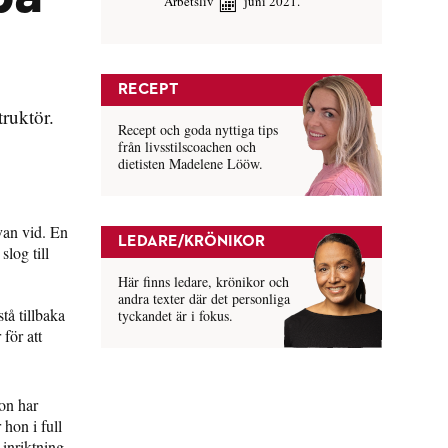
Arbetsliv
juni 2021.
RECEPT
ruktör.
Recept och goda nyttiga tips
från livsstilscoachen och
dietisten Madelene Lööw.
van vid. En
LEDARE/KRÖNIKOR
log till
Här finns ledare, krönikor och
andra texter där det personliga
å tillbaka
tyckandet är i fokus.
för att
on har
hon i full
 inriktning