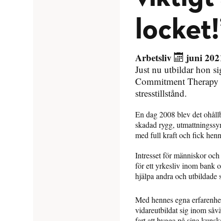
locket!
Arbetsliv
juni 202
Just nu utbildar hon s
Commitment Therapy (A
stresstillstånd.
En dag 2008 blev det ohållb
skadad rygg, utmattningssy
med full kraft och fick henne
Intresset för människor oc
för ett yrkesliv inom bank o
hjälpa andra och utbildade s
Med hennes egna erfarenhete
vidareutbildat sig inom såvä
fart att bygga på sina kunsk