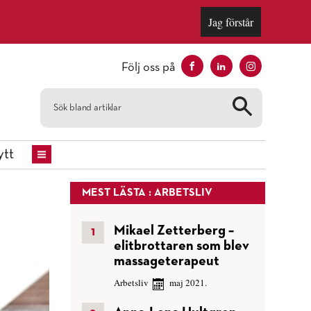
Jag förstår
Följ oss på
tt
MEST LÄSTA : ARBETSLIV
Mikael Zetterberg –
elitbrottaren som blev
massageterapeut
Arbetsliv
maj 2021.