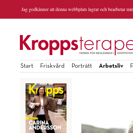
Jag godkänner att denna webbplats lagrar och bearbetar mina 
OM REDAKTIONEN
ANMÄL DIG TILL INSP
Arbetsliv
Start
Friskvård
Porträtt
F