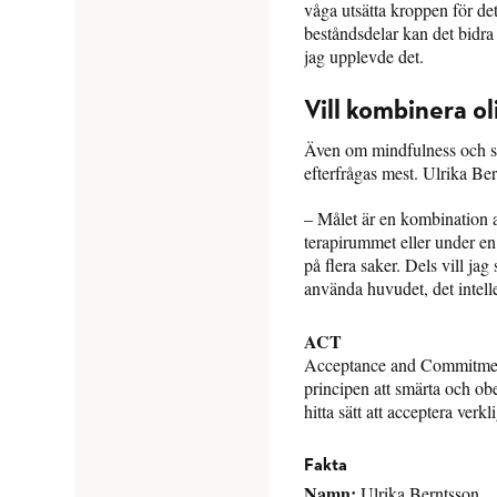
våga utsätta kroppen för de
beståndsdelar kan det bidra t
jag upplevde det.
Vill kombinera ol
Även om mindfulness och sam
efterfrågas mest. Ulrika Be
– Målet är en kombination a
terapirummet eller under en
på flera saker. Dels vill ja
använda huvudet, det intelle
ACT
Acceptance and Commitmen
principen att smärta och obe
hitta sätt att acceptera ver
Fakta
Namn:
Ulrika Berntsson