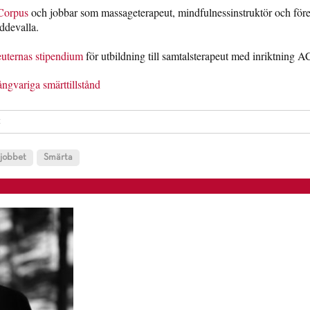
Corpus
och jobbar som massageterapeut, mindfulnessinstruktör och före
devalla.
uternas stipendium
för utbildning till samtalsterapeut med inriktning A
gvariga smärttillstånd
t
 jobbet
Smärta