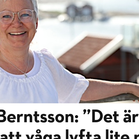
Berntsson: ”Det är
 att våga lyfta lite 