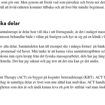
t som gör ont. Men genom att förstå vad som påverkar och bryta ner det
ill att livskvaliteten kommer tillbaka och att livet blir mindre begränsat.
ika delar
talsterapi är delar hon vill öka i sitt företagande, är det i nuläget ma
rntsson behandlar både i villan på Smögen och hyr in sig på en klinik i 
v alla delar. Samtalsdelen kan till exempel ske i många former: på bänk
 promenad vid havet. Min tanke är att kunna växa samtalsterapibiten oc
g skona min egen kropp från det fysiska massagearbetet, dels har jag längta
ktuella. Det har jag saknat och jag tror att det ena kan ge det andra.
t Therapy (ACT) en bygger på kognitiv beteendeterapi (KBT). ACT 
hag är naturliga delar av livet som inte alltid kan undvikas. ACT handl
kligheten som den är och ändå kunna leva ett gott liv utifrån vad man öns