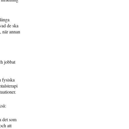
 långa
 vad de ska
, när annan
ch jobbat
n fysiska
talsterapi
tuationer.
kså:
a det som
och att