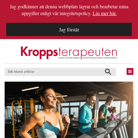
Jag godkänner att denna webbplats lagrar och bearbetar mina
uppgifter enligt vår integritetspolicy.
Läs mer här.
Jag förstår