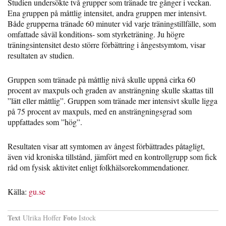
Studien undersökte två grupper som tränade tre gånger i veckan.
Ena gruppen på måttlig intensitet, andra gruppen mer intensivt.
Både grupperna tränade 60 minuter vid varje träningstillfälle, som
omfattade såväl konditions- som styrketräning. Ju högre
träningsintensitet desto större förbättring i ångestsymtom, visar
resultaten av studien.
Gruppen som tränade på måttlig nivå skulle uppnå cirka 60
procent av maxpuls och graden av ansträngning skulle skattas till
”lätt eller måttlig”. Gruppen som tränade mer intensivt skulle ligga
på 75 procent av maxpuls, med en ansträngningsgrad som
uppfattades som ”hög”.
Resultaten visar att symtomen av ångest förbättrades påtagligt,
även vid kroniska tillstånd, jämfört med en kontrollgrupp som fick
råd om fysisk aktivitet enligt folkhälsorekommendationer.
Källa:
gu.se
Text
Foto
Ulrika Hoffer
Istock