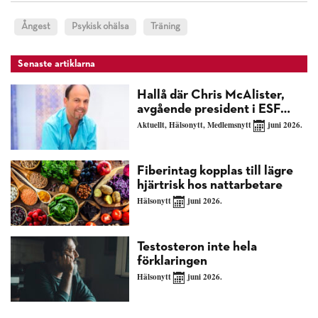
Ångest
Psykisk ohälsa
Träning
Senaste artiklarna
Hallå där Chris McAlister,
avgående president i ESF…
Aktuellt
,
Hälsonytt
,
Medlemsnytt
juni 2026.
Fiberintag kopplas till lägre
hjärtrisk hos nattarbetare
Hälsonytt
juni 2026.
Testosteron inte hela
förklaringen
Hälsonytt
juni 2026.