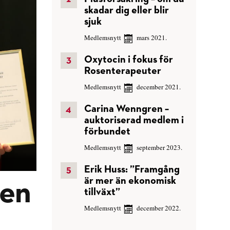
skadar dig eller blir
sjuk
Medlemsnytt
mars 2021.
Oxytocin i fokus för
Rosenterapeuter
Medlemsnytt
december 2021.
Carina Wenngren –
auktoriserad medlem i
förbundet
Medlemsnytt
september 2023.
Erik Huss: ”Framgång
är mer än ekonomisk
ten
tillväxt”
Medlemsnytt
december 2022.