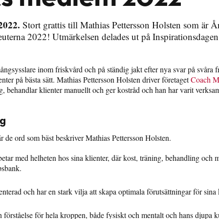
2022.
Stort grattis till Mathias Pettersson Holsten som är Å
uterna 2022! Utmärkelsen delades ut på Inspirationsdagen
gsysslare inom friskvård och på ständig jakt efter nya svar på svåra fr
ienter på bästa sätt. Mathias Pettersson Holsten driver företaget
Coach 
g, behandlar klienter manuellt och ger kostråd och han har varit verksam
ng
r de ord som bäst beskriver Mathias Pettersson Holsten.
betar med helheten hos sina klienter, där kost, träning, behandling och 
psbank.
nterad och har en stark vilja att skapa optimala förutsättningar för sina 
förståelse för hela kroppen, både fysiskt och mentalt och hans djupa 