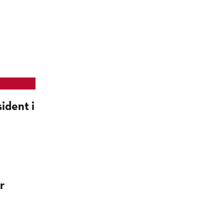
ident i
r