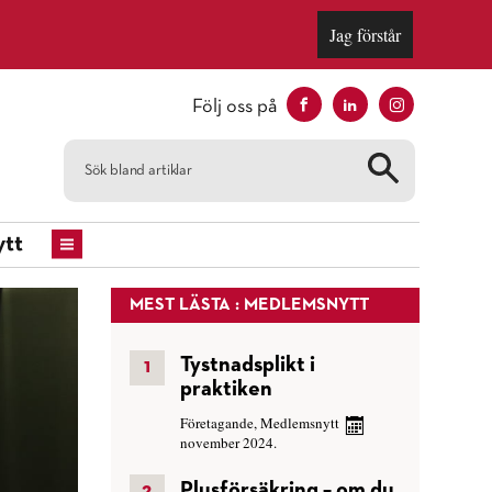
Jag förstår
Följ oss på
tt
MEST LÄSTA : MEDLEMSNYTT
Tystnadsplikt i
praktiken
Företagande
,
Medlemsnytt
november 2024.
Plusförsäkring – om du