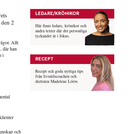
rets
LEDARE/KRÖNIKOR
 den 2
Här finns ledare, krönikor och
andra texter där det personliga
tyckandet är i fokus.
ågor. Allt
M
, där han
 i
RECEPT
Recept och goda nyttiga tips
från livsstilscoachen och
dietisten Madelene Lööw.
mental
klienter
kunskap och