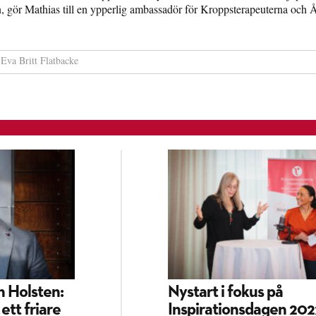
, gör Mathias till en ypperlig ambassadör för Kroppsterapeuterna och Å
Eva Britt Flatbacke
n Holsten:
Nystart i fokus på
ett friare
Inspirationsdagen 202