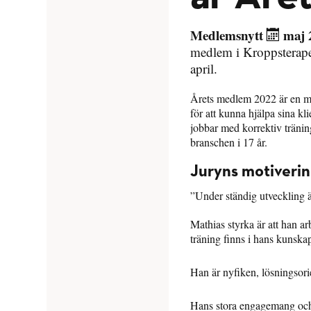
Medlemsnytt
maj 
medlem i Kroppsterape
april.
Årets medlem 2022 är en mån
för att kunna hjälpa sina kl
jobbar med korrektiv tränin
branschen i 17 år.
Juryns motiveri
”Under ständig utveckling ä
Mathias styrka är att han ar
träning finns i hans kunska
Han är nyfiken, lösningsorie
Hans stora engagemang och 