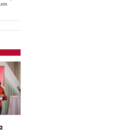
rets
2