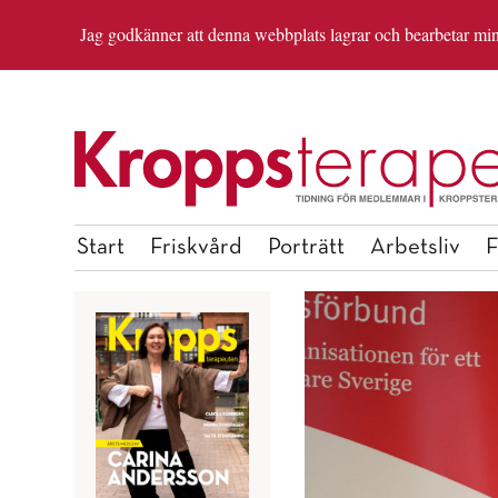
Jag godkänner att denna webbplats lagrar och bearbetar mina 
OM REDAKTIONEN
ANMÄL DIG TILL INSP
Start
Friskvård
Porträtt
Arbetsliv
F