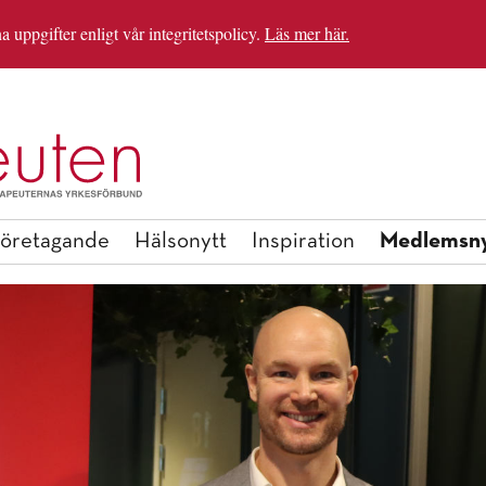
uppgifter enligt vår integritetspolicy.
Läs mer här.
IRATIONSHELGEN
BLI MEDLEM
Medlemsny
öretagande
Hälsonytt
Inspiration