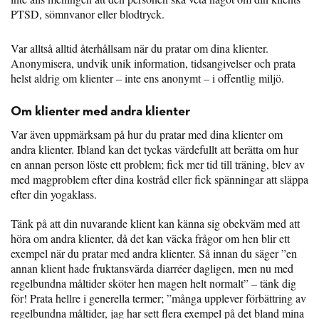
PTSD, sömnvanor eller blodtryck.
Var alltså alltid återhållsam när du pratar om dina klienter.
Anonymisera, undvik unik information, tidsangivelser och prata
helst aldrig om klienter – inte ens anonymt – i offentlig miljö.
Om klienter med andra klienter
Var även uppmärksam på hur du pratar med dina klienter om
andra klienter. Ibland kan det tyckas värdefullt att berätta om hur
en annan person löste ett problem; fick mer tid till träning, blev av
med magproblem efter dina kostråd eller fick spänningar att släppa
efter din yogaklass.
Tänk på att din nuvarande klient kan känna sig obekväm med att
höra om andra klienter, då det kan väcka frågor om hen blir ett
exempel när du pratar med andra klienter. Så innan du säger ”en
annan klient hade fruktansvärda diarréer dagligen, men nu med
regelbundna måltider sköter hen magen helt normalt” – tänk dig
för! Prata hellre i generella termer; ”många upplever förbättring av
regelbundna måltider, jag har sett flera exempel på det bland mina