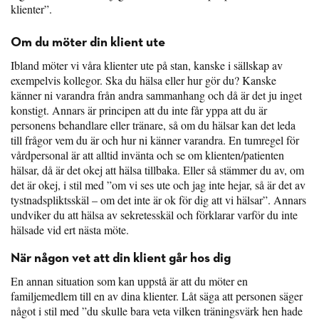
klienter”.
Om du möter din klient ute
Ibland möter vi våra klienter ute på stan, kanske i sällskap av
exempelvis kollegor. Ska du hälsa eller hur gör du? Kanske
känner ni varandra från andra sammanhang och då är det ju inget
konstigt. Annars är principen att du inte får yppa att du är
personens behandlare eller tränare, så om du hälsar kan det leda
till frågor vem du är och hur ni känner varandra. En tumregel för
vårdpersonal är att alltid invänta och se om klienten/patienten
hälsar, då är det okej att hälsa tillbaka. Eller så stämmer du av, om
det är okej, i stil med ”om vi ses ute och jag inte hejar, så är det av
tystnadspliktsskäl – om det inte är ok för dig att vi hälsar”. Annars
undviker du att hälsa av sekretesskäl och förklarar varför du inte
hälsade vid ert nästa möte.
När någon vet att din klient går hos dig
En annan situation som kan uppstå är att du möter en
familjemedlem till en av dina klienter. Låt säga att personen säger
något i stil med ”du skulle bara veta vilken träningsvärk hen hade