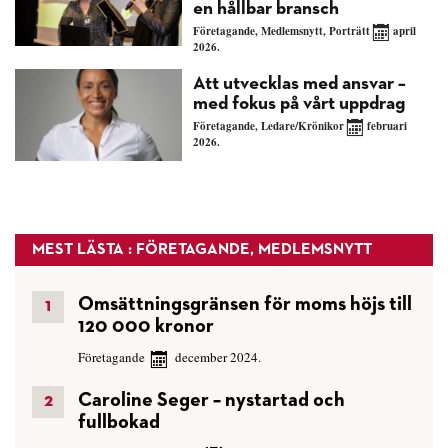
en hållbar bransch
Företagande
,
Medlemsnytt
,
Porträtt
april
2026.
Att utvecklas med ansvar –
med fokus på vårt uppdrag
Företagande
,
Ledare/Krönikor
februari
2026.
MEST LÄSTA : FÖRETAGANDE, MEDLEMSNYTT
Omsättningsgränsen för moms höjs till
120 000 kronor
Företagande
december 2024.
Caroline Seger – nystartad och
fullbokad