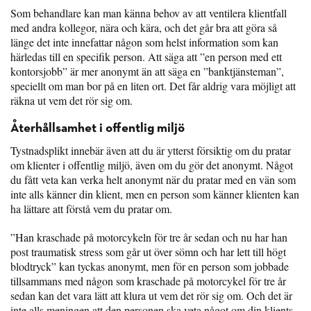
Som behandlare kan man känna behov av att ventilera klientfall
med andra kollegor, nära och kära, och det går bra att göra så
länge det inte innefattar någon som helst information som kan
härledas till en specifik person. Att säga att ”en person med ett
kontorsjobb” är mer anonymt än att säga en ”banktjänsteman”,
speciellt om man bor på en liten ort. Det får aldrig vara möjligt att
räkna ut vem det rör sig om.
Återhållsamhet i offentlig miljö
Tystnadsplikt innebär även att du är ytterst försiktig om du pratar
om klienter i offentlig miljö, även om du gör det anonymt. Något
du fått veta kan verka helt anonymt när du pratar med en vän som
inte alls känner din klient, men en person som känner klienten kan
ha lättare att förstå vem du pratar om.
”Han kraschade på motorcykeln för tre år sedan och nu har han
post traumatisk stress som går ut över sömn och har lett till högt
blodtryck” kan tyckas anonymt, men för en person som jobbade
tillsammans med någon som kraschade på motorcykel för tre år
sedan kan det vara lätt att klura ut vem det rör sig om. Och det är
inte alls meningen att den personen ska veta något om din klients