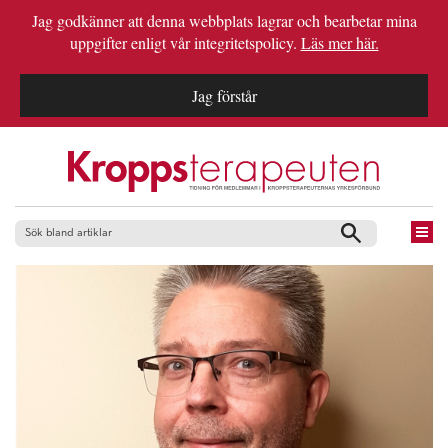
Jag godkänner att denna webbplats lagrar och bearbetar mina
uppgifter enligt vår integritetspolicy.
Läs mer här.
Jag förstår