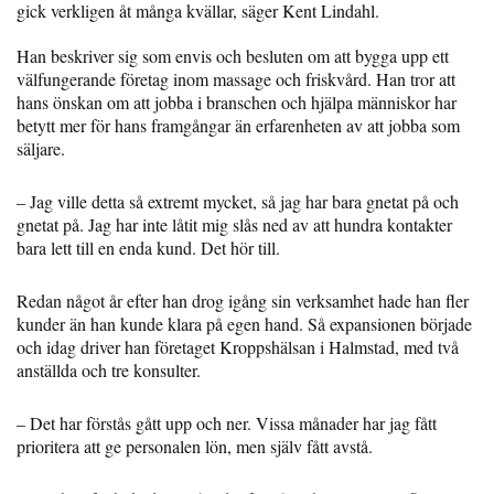
gick verkligen åt många kvällar, säger Kent Lindahl.
Han beskriver sig som envis och besluten om att bygga upp ett
välfungerande företag inom massage och friskvård. Han tror att
hans önskan om att jobba i branschen och hjälpa människor har
betytt mer för hans framgångar än erfarenheten av att jobba som
säljare.
– Jag ville detta så extremt mycket, så jag har bara gnetat på och
gnetat på. Jag har inte låtit mig slås ned av att hundra kontakter
bara lett till en enda kund. Det hör till.
Redan något år efter han drog igång sin verksamhet hade han fler
kunder än han kunde klara på egen hand. Så expansionen började
och idag driver han företaget Kroppshälsan i Halmstad, med två
anställda och tre konsulter.
– Det har förstås gått upp och ner. Vissa månader har jag fått
prioritera att ge personalen lön, men själv fått avstå.