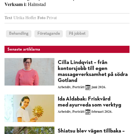
Verksam i:
Halmstad
Text
Foto
Ulrika Hoffer
Privat
Behandling
Företagande
På jobbet
Senaste artiklarna
Cilla Lindqvist – från
kontorsjobb till egen
massageverksamhet på södra
Gotland
Arbetsliv
,
Porträtt
juni 2026.
Ida Aldabak: Friskvård
med ayurveda som verktyg
Arbetsliv
,
Porträtt
februari 2026.
Shiatsu blev vägen tillbaka –