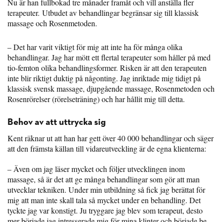
Nu är han fullbokad tre månader framåt och vill anställa fler
terapeuter. Utbudet av behandlingar begränsar sig till klassisk
massage och Rosenmetoden.
– Det har varit viktigt för mig att inte ha för många olika
behandlingar. Jag har mött ett flertal terapeuter som håller på med
tio-femton olika behandlingsformer. Risken är att den terapeuten
inte blir riktigt duktig på någonting. Jag inriktade mig tidigt på
klassisk svensk massage, djupgående massage, Rosenmetoden och
Rosenrörelser (rörelseträning) och har hållit mig till detta.
Behov av att uttrycka sig
Kent räknar ut att han har gett över 40 000 behandlingar och säger
att den främsta källan till vidareutveckling är de egna klienterna:
– Även om jag läser mycket och följer utvecklingen inom
massage, så är det att ge många behandlingar som gör att man
utvecklar tekniken. Under min utbildning så fick jag berättat för
mig att man inte skall tala så mycket under en behandling. Det
tyckte jag var konstigt. Ju tryggare jag blev som terapeut, desto
mer började jag intresserade mig för mina klinter och började be