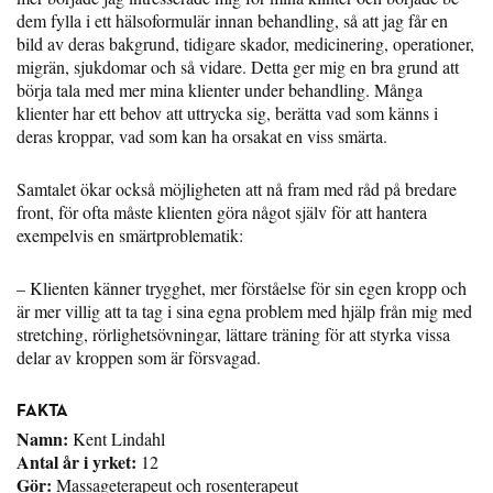
dem fylla i ett hälsoformulär innan behandling, så att jag får en
bild av deras bakgrund, tidigare skador, medicinering, operationer,
migrän, sjukdomar och så vidare. Detta ger mig en bra grund att
börja tala med mer mina klienter under behandling. Många
klienter har ett behov att uttrycka sig, berätta vad som känns i
deras kroppar, vad som kan ha orsakat en viss smärta.
Samtalet ökar också möjligheten att nå fram med råd på bredare
front, för ofta måste klienten göra något själv för att hantera
exempelvis en smärtproblematik:
– Klienten känner trygghet, mer förståelse för sin egen kropp och
är mer villig att ta tag i sina egna problem med hjälp från mig med
stretching, rörlighetsövningar, lättare träning för att styrka vissa
delar av kroppen som är försvagad.
FAKTA
Namn:
Kent Lindahl
Antal år i yrket:
12
Gör:
Massageterapeut och rosenterapeut