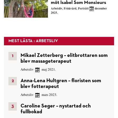
möt Isabel Som Monsieurs
Arbetsliv
,
Friskvård
,
Porträtt
december
2025.
MEST LÄSTA : ARBETSLIV
Mikael Zetterberg – elitbrottaren som
blev massageterapeut
Arbetsliv
maj 2021.
Anna-Lena Hultgren – floristen som
blev fotterapeut
Arbetsliv
mars 2023.
Caroline Seger – nystartad och
fullbokad