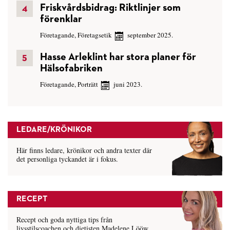
Friskvårdsbidrag: Riktlinjer som
förenklar
Företagande
,
Företagsetik
september 2025.
Hasse Arleklint har stora planer för
Hälsofabriken
Företagande
,
Porträtt
juni 2023.
LEDARE/KRÖNIKOR
Här finns ledare, krönikor och andra texter där
det personliga tyckandet är i fokus.
RECEPT
Recept och goda nyttiga tips från
livsstilscoachen och dietisten Madelene Lööw.