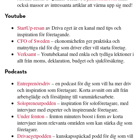
också massor av intressanta artiklar att värma upp sig med!
Youtube
StartUp-resan
av Driva eget är en kanal med tips och
inspiration för företagande.
CFO of Sweden
– ekonomichefen ger praktiska och
matnyttiga råd för dig som driver eller vill starta företag.
Verksamt
– Youtubekanal med enkla och tydliga lektioner i
allt från moms, deklaration, budget och sjukförsäkring.
Podcasts
Entreprenörsdriv
– en podcast för dig som vill ha mer driv
och inspiration som företagare. Korta avsnitt om allt från
arbetsglädje och försäljning till varumärkesarbete.
Solopreneurpodden
– inspiration för soloföretagare, med
intervjuer med experter och inspirerande företagare.
Under femton
– femton minuters boost i form av korta
intervjuer inom relevanta områden som kan stärka dig som
företagare.
Drivaegetpodden
– kunskapsspäckad podd för dig som vill