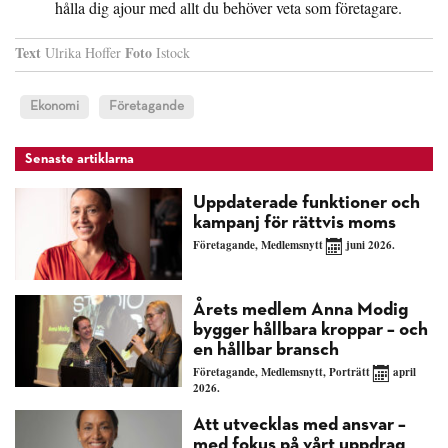
hålla dig ajour med allt du behöver veta som företagare.
Text
Foto
Ulrika Hoffer
Istock
Ekonomi
Företagande
Senaste artiklarna
Uppdaterade funktioner och
kampanj för rättvis moms
Företagande
,
Medlemsnytt
juni 2026.
Årets medlem Anna Modig
bygger hållbara kroppar – och
en hållbar bransch
Företagande
,
Medlemsnytt
,
Porträtt
april
2026.
Att utvecklas med ansvar –
med fokus på vårt uppdrag