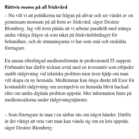
Rättvis moms på all friskvård
– Nu vill vi att politikerna tar frågan på allvar och ser värdet av en
gemensam momsats på all form av friskvård, säger Desiree
Blomberg. Jag vill även påtala att vi arbetar parallellt med många
andra viktiga frågor så som taket på friskvårdsbidraget för
behandlare, och de utmaningarna vi har som små och enskilda
företagare.
En annan efterfrågad medlemsförmån är professionell IT-support.
Förbundet har därför tecknat avtal med en leverantör som erbjuder
snabb rådgivning vid tekniska problem men även hjälp om man
vill skapa en ny hemsida. Medlemmar kan ringa direkt till Exor för
kostnadsfri rådgivning om exempelvis en hemsida blivit hackad
eller om andra digitala problem uppstår. Mer information finns på
medlemssidorna under rådgivningstjänster.
– Som företagare är man i en sårbar sits om något händer. Därför
är det viktigt att veta vart man kan vända sig om en kris uppstår,
säger Desiree Blomberg.