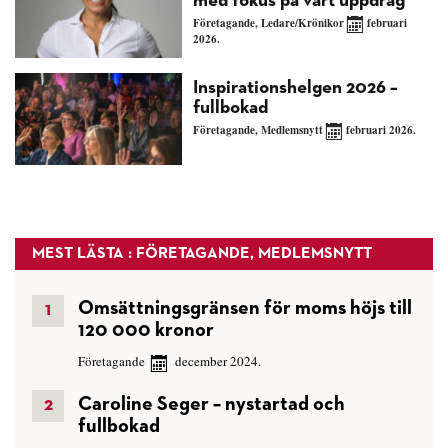
med fokus på vårt uppdrag
Företagande
,
Ledare/Krönikor
februari
2026.
Inspirationshelgen 2026 –
fullbokad
Företagande
,
Medlemsnytt
februari 2026.
MEST LÄSTA : FÖRETAGANDE, MEDLEMSNYTT
Omsättningsgränsen för moms höjs till
120 000 kronor
Företagande
december 2024.
Caroline Seger – nystartad och
fullbokad