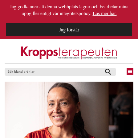
Jag godkänner att denna webbplats lagrar och bearbetar mina
uppgifter enligt vår integritetspolicy.
Läs mer här.
Jag förstår