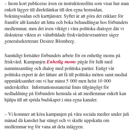
– Inom kort publiceras även en instruktionsfilm som visar hur man
enkelt lägger till direktlänkar till den egna hemsidan,
bokningssidan och karttjänster. Syftet är att göra det enklare för
framför allt kunder att hitta och boka behandlingar hos förbundets
medlemmar, men det även viktigt i våra politiska dialoger där vi
diskuterar vikten av välutbildade friskvårdsleverantörer säger
generalsekreterare Desiree Blomberg.
Samtidigt fortsätter förbundets arbete för en enhetlig moms på
friskvård. Kampanjen
Enhetlig moms
pågår för fullt med
namninsamling och dialog med politiska partier. Enligt vår
politiska expert är det lättare att få till politiska möten samt medial
uppmärksamhet om vi har minst 5 000 men helst 10 000
underskrifter. Informationsmaterial finns tillgängligt för
nedladdning på förbundets hemsida så att medlemmar enkelt kan
hjälpa till att sprida budskapet i sina egna kanaler.
– Vi kommer att köra kampanjen på våra sociala medier under juli
månad då kansliet har stängt och vi skulle uppskatta om
medlemmar tog för vana att dela inläggen.