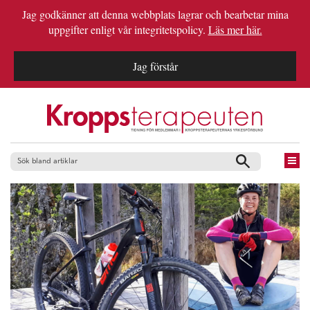
Jag godkänner att denna webbplats lagrar och bearbetar mina
uppgifter enligt vår integritetspolicy.
Läs mer här.
Jag förstår