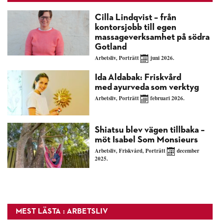
Cilla Lindqvist – från
kontorsjobb till egen
massageverksamhet på södra
Gotland
Arbetsliv
,
Porträtt
juni 2026.
Ida Aldabak: Friskvård
med ayurveda som verktyg
Arbetsliv
,
Porträtt
februari 2026.
Shiatsu blev vägen tillbaka –
möt Isabel Som Monsieurs
Arbetsliv
,
Friskvård
,
Porträtt
december
2025.
MEST LÄSTA : ARBETSLIV