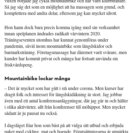
vuxen började jag cykla mountainbike och har varit klubbtränare.
Så jag såg det som en möjlighet att ha massagen som grund, och
komplettera med andra delar, eftersom jag kan mycket idrott.
Hon hann dock bara precis komma igång med sin verksamhet
innan spelplanen ändrades radikalt vårvintern 2020.
Träningseventen utomhus har kunnat genomföras under
pandemin, såväl inom mountainbike som längdskidor och
barmarksträning. Företagsmassage har däremot varit svårare, men
kunder har kommit privat och många har fortsatt använda sin
friskvårdspeng.
Mountainbike lockar många
– Det är mycket som har gått i stå under corona. Men kurser har
dragit folk och intresset för längdskidåkning är stort. Jag jobbar
även med ett antal konferensanläggningar, där jag går in och håller
i olika aktiviteter, allt från konferenser till möhippor. Men mycket
sådant är ju pausat nu också.
I dagsläget filar hon som bäst på att vidga sitt utbud och erbjuda
paket med cykling, mat och boende. Förutsättningarna är utmärkta