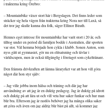
i trakterna kring Örebro:
– Mountainbike växer stort här i Bergslagen. Det finns leder som
sträcker sig hela vägen från trakterna kring Nora ner till Laxå, så
det tror jag skulle kunna dra folk, säger Ellinor Birath.
Hennes eget intresse för mountainbike har varit stort i 20 år, och
tilltog under en period då familjen bodde i Australien, där sporten
var stor. Väl hemma började hon cykla i klubb. Sonen Anton, som
nyss gått ut gymnasiet, gör nu en elitsatsning och tävlar i
världscupen, men är också tillgänglig i företaget som cykeltränare.
Den främsta drivkraften att lämna läraryrket var att hon vill göra
något där hon styr själv:
– Jag ville jobba inom hälsa och träning och där jag har
användning av att jag är en duktig pedagog. Jag är duktig på idrott
och duktig på att lära ut och vill veta hur saker funkar och hur man
blir bra. Eftersom jag är rastlös behöver jag ha många olika saker
att göra och även om jag aldrig blir bäst på allt, så kommer jag