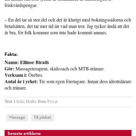
friskvårdspengar.
– En del tar så stor del och det är klurigt med bokningssidorna och
betalsätten, det tar mer tid än vad man tror. Jag tycker ändå att det
är bra, för folk kommer som inte hade kommit annars.
Fakta:
Namn: Ellinor Birath
Gör:
Massageterapeut, skidcoach och MTB-tränare.
Verksam i:
Örebro.
Antal år i yrket:
Tre som egen företagare. Innan dess idrottslärare
och tränare.
Text
Foto
Ulrika Hoffer
Privat
Massage
På jobbet
Senaste artiklarna