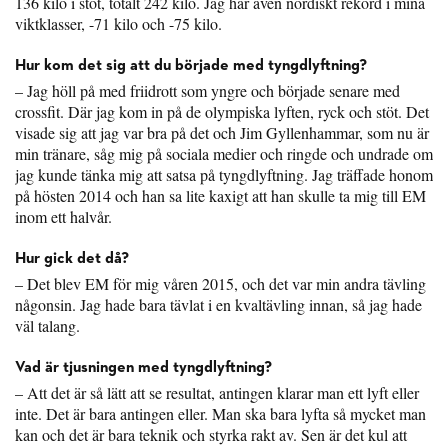
136 kilo i stöt, totalt 242 kilo. Jag har även nordiskt rekord i mina
viktklasser, -71 kilo och -75 kilo.
Hur kom det sig att du började med tyngdlyftning?
– Jag höll på med friidrott som yngre och började senare med
crossfit. Där jag kom in på de olympiska lyften, ryck och stöt. Det
visade sig att jag var bra på det och Jim Gyllenhammar, som nu är
min tränare, såg mig på sociala medier och ringde och undrade om
jag kunde tänka mig att satsa på tyngdlyftning. Jag träffade honom
på hösten 2014 och han sa lite kaxigt att han skulle ta mig till EM
inom ett halvår.
Hur gick det då?
– Det blev EM för mig våren 2015, och det var min andra tävling
någonsin. Jag hade bara tävlat i en kvaltävling innan, så jag hade
väl talang.
Vad är tjusningen med tyngdlyftning?
– Att det är så lätt att se resultat, antingen klarar man ett lyft eller
inte. Det är bara antingen eller. Man ska bara lyfta så mycket man
kan och det är bara teknik och styrka rakt av. Sen är det kul att