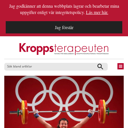
Jag godkänner att denna webbplats lagrar och bearbetar mina
uppgifter enligt vår integritetspolicy.
Läs mer här.
Jag förstår