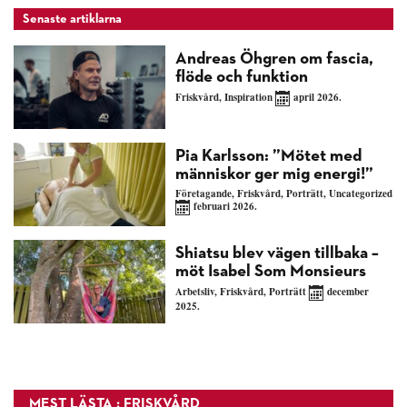
Senaste artiklarna
Andreas Öhgren om fascia,
flöde och funktion
Friskvård
,
Inspiration
april 2026.
Pia Karlsson: ”Mötet med
människor ger mig energi!”
Företagande
,
Friskvård
,
Porträtt
,
Uncategorized
februari 2026.
Shiatsu blev vägen tillbaka –
möt Isabel Som Monsieurs
Arbetsliv
,
Friskvård
,
Porträtt
december
2025.
MEST LÄSTA : FRISKVÅRD