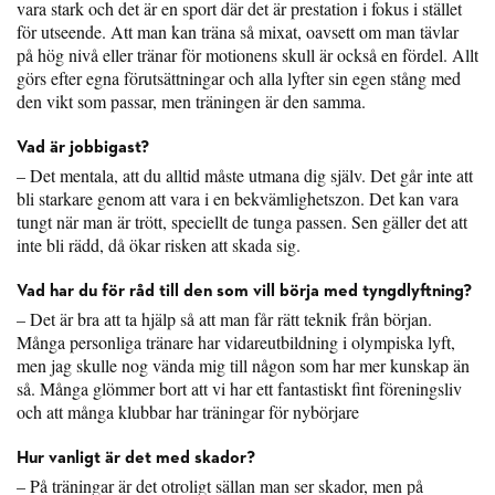
vara stark och det är en sport där det är prestation i fokus i stället
för utseende. Att man kan träna så mixat, oavsett om man tävlar
på hög nivå eller tränar för motionens skull är också en fördel. Allt
görs efter egna förutsättningar och alla lyfter sin egen stång med
den vikt som passar, men träningen är den samma.
Vad är jobbigast?
– Det mentala, att du alltid måste utmana dig själv. Det går inte att
bli starkare genom att vara i en bekvämlighetszon. Det kan vara
tungt när man är trött, speciellt de tunga passen. Sen gäller det att
inte bli rädd, då ökar risken att skada sig.
Vad har du för råd till den som vill börja med tyngdlyftning?
– Det är bra att ta hjälp så att man får rätt teknik från början.
Många personliga tränare har vidareutbildning i olympiska lyft,
men jag skulle nog vända mig till någon som har mer kunskap än
så. Många glömmer bort att vi har ett fantastiskt fint föreningsliv
och att många klubbar har träningar för nybörjare
Hur vanligt är det med skador?
– På träningar är det otroligt sällan man ser skador, men på