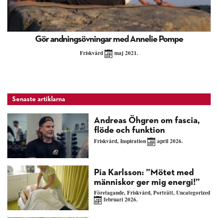
Gör andningsövningar med Annelie Pompe
Friskvård
maj 2021.
Senaste artiklarna
Andreas Öhgren om fascia,
flöde och funktion
Friskvård
,
Inspiration
april 2026.
Pia Karlsson: ”Mötet med
människor ger mig energi!”
Företagande
,
Friskvård
,
Porträtt
,
Uncategorized
februari 2026.