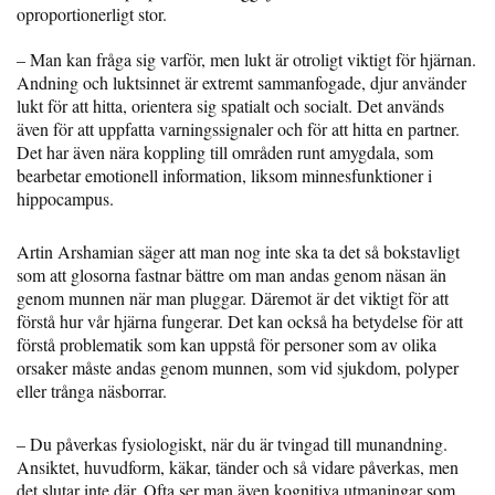
oproportionerligt stor.
– Man kan fråga sig varför, men lukt är otroligt viktigt för hjärnan.
Andning och luktsinnet är extremt sammanfogade, djur använder
lukt för att hitta, orientera sig spatialt och socialt. Det används
även för att uppfatta varningssignaler och för att hitta en partner.
Det har även nära koppling till områden runt amygdala, som
bearbetar emotionell information, liksom minnesfunktioner i
hippocampus.
Artin Arshamian säger att man nog inte ska ta det så bokstavligt
som att glosorna fastnar bättre om man andas genom näsan än
genom munnen när man pluggar. Däremot är det viktigt för att
förstå hur vår hjärna fungerar. Det kan också ha betydelse för att
förstå problematik som kan uppstå för personer som av olika
orsaker måste andas genom munnen, som vid sjukdom, polyper
eller trånga näsborrar.
– Du påverkas fysiologiskt, när du är tvingad till munandning.
Ansiktet, huvudform, käkar, tänder och så vidare påverkas, men
det slutar inte där. Ofta ser man även kognitiva utmaningar som