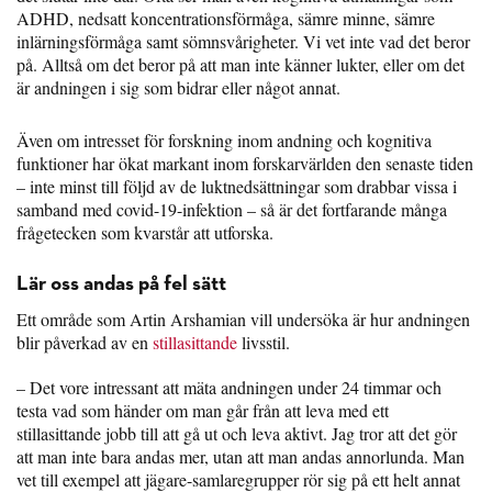
ADHD, nedsatt koncentrationsförmåga, sämre minne, sämre
inlärningsförmåga samt sömnsvårigheter. Vi vet inte vad det beror
på. Alltså om det beror på att man inte känner lukter, eller om det
är andningen i sig som bidrar eller något annat.
Även om intresset för forskning inom andning och kognitiva
funktioner har ökat markant inom forskarvärlden den senaste tiden
– inte minst till följd av de luktnedsättningar som drabbar vissa i
samband med covid-19-infektion – så är det fortfarande många
frågetecken som kvarstår att utforska.
Lär oss andas på fel sätt
Ett område som Artin Arshamian vill undersöka är hur andningen
blir påverkad av en
stillasittande
livsstil.
– Det vore intressant att mäta andningen under 24 timmar och
testa vad som händer om man går från att leva med ett
stillasittande jobb till att gå ut och leva aktivt. Jag tror att det gör
att man inte bara andas mer, utan att man andas annorlunda. Man
vet till exempel att jägare-samlaregrupper rör sig på ett helt annat