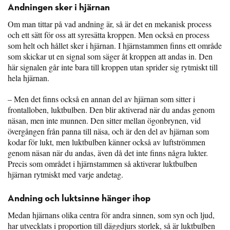
Andningen sker i hjärnan
Om man tittar på vad andning är, så är det en mekanisk process
och ett sätt för oss att syresätta kroppen. Men också en process
som helt och hållet sker i hjärnan. I hjärnstammen finns ett område
som skickar ut en signal som säger åt kroppen att andas in. Den
här signalen går inte bara till kroppen utan sprider sig rytmiskt till
hela hjärnan.
– Men det finns också en annan del av hjärnan som sitter i
frontalloben, luktbulben. Den blir aktiverad när du andas genom
näsan, men inte munnen. Den sitter mellan ögonbrynen, vid
övergången från panna till näsa, och är den del av hjärnan som
kodar för lukt, men luktbulben känner också av luftströmmen
genom näsan när du andas, även då det inte finns några lukter.
Precis som området i hjärnstammen så aktiverar luktbulben
hjärnan rytmiskt med varje andetag.
Andning och luktsinne hänger ihop
Medan hjärnans olika centra för andra sinnen, som syn och ljud,
har utvecklats i proportion till däggdjurs storlek, så är luktbulben