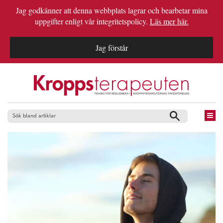
Jag godkänner att denna webbplats lagrar och bearbetar mina
uppgifter enligt vår integritetspolicy.
Läs mer här.
Jag förstår