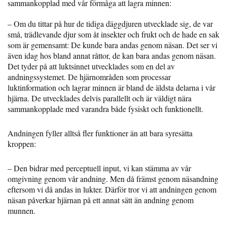
sammankopplad med vår förmåga att lagra minnen:
– Om du tittar på hur de tidiga däggdjuren utvecklade sig, de var
små, trädlevande djur som åt insekter och frukt och de hade en sak
som är gemensamt: De kunde bara andas genom näsan. Det ser vi
även idag hos bland annat råttor, de kan bara andas genom näsan.
Det tyder på att luktsinnet utvecklades som en del av
andningssystemet. De hjärnområden som processar
luktinformation och lagrar minnen är bland de äldsta delarna i vår
hjärna. De utvecklades delvis parallellt och är väldigt nära
sammankopplade med varandra både fysiskt och funktionellt.
Andningen fyller alltså fler funktioner än att bara syresätta
kroppen:
– Den bidrar med perceptuell input, vi kan stämma av vår
omgivning genom vår andning. Men då främst genom näsandning
eftersom vi då andas in lukter. Därför tror vi att andningen genom
näsan påverkar hjärnan på ett annat sätt än andning genom
munnen.