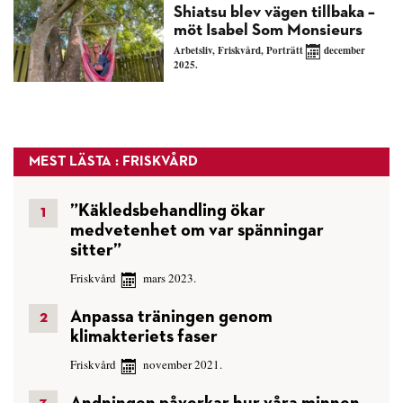
Shiatsu blev vägen tillbaka –
möt Isabel Som Monsieurs
Arbetsliv
,
Friskvård
,
Porträtt
december
2025.
MEST LÄSTA : FRISKVÅRD
”Käkledsbehandling ökar
medvetenhet om var spänningar
sitter”
Friskvård
mars 2023.
Anpassa träningen genom
klimakteriets faser
Friskvård
november 2021.
Andningen påverkar hur våra minnen