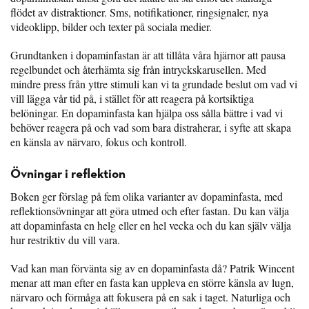
flödet av distraktioner. Sms, notifikationer, ringsignaler, nya
videoklipp, bilder och texter på sociala medier.
Grundtanken i dopaminfastan är att tillåta våra hjärnor att pausa
regelbundet och återhämta sig från intryckskarusellen. Med
mindre press från yttre stimuli kan vi ta grundade beslut om vad vi
vill lägga vår tid på, i stället för att reagera på kortsiktiga
belöningar. En dopaminfasta kan hjälpa oss sålla bättre i vad vi
behöver reagera på och vad som bara distraherar, i syfte att skapa
en känsla av närvaro, fokus och kontroll.
Övningar i reflektion
Boken ger förslag på fem olika varianter av dopaminfasta, med
reflektionsövningar att göra utmed och efter fastan. Du kan välja
att dopaminfasta en helg eller en hel vecka och du kan själv välja
hur restriktiv du vill vara.
Vad kan man förvänta sig av en dopaminfasta då? Patrik Wincent
menar att man efter en fasta kan uppleva en större känsla av lugn,
närvaro och förmåga att fokusera på en sak i taget. Naturliga och