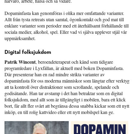
närvaro, arbete, hälsa och så vidare.
Dopaminfasta kan genomföras i olika mer omfattande varianter.
Allt från tysta retreats utan samtal, ögonkontakt och god mat till
enklare varianter som perioder med ett återhållsamt förhållande till
sociala medier, alkohol, spel. Eller vad vi själva upplever stjäl vår
uppmärksamhet.
Digital folksjukdom
Patrik Wincent
, beroendeterapeut och känd som tidigare
programledare i Lyxfällan, är aktuell med boken Dopaminfasta.
Där presenterar han en rad mindre strikta varianter av
dopaminfasta för oss moderna människor som längtar efter verktyg
att ta kontroll över distraktioner som scrollande, spelande och
godisätande. Han tar avstamp i det han betraktar som en digital
folksjukdom, med allt som är tillgängligt i mobilen, bara ett klick
bort, får allt fler svårt att begränsa dessa snabba kickar som ett nytt
inköp, en till rolig kattvideo eller ett nytt mobilspel kan ge.