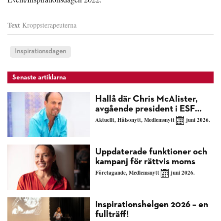
Text
Kroppsterapeuterna
Inspirationsdagen
Senaste artiklarna
Hallå där Chris McAlister,
avgående president i ESF…
Aktuellt
,
Hälsonytt
,
Medlemsnytt
juni 2026.
Uppdaterade funktioner och
kampanj för rättvis moms
Företagande
,
Medlemsnytt
juni 2026.
Inspirationshelgen 2026 – en
fullträff!