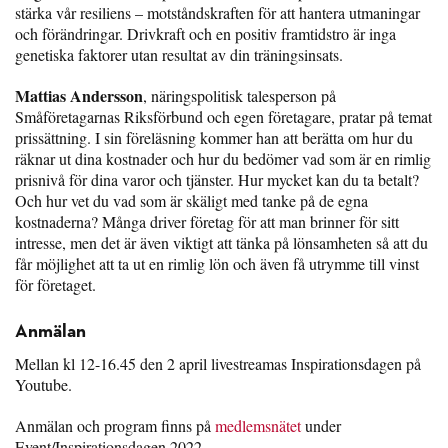
stärka vår resiliens – motståndskraften för att hantera utmaningar
och förändringar. Drivkraft och en positiv framtidstro är inga
genetiska faktorer utan resultat av din träningsinsats.
Mattias Andersson
, näringspolitisk talesperson på
Småföretagarnas Riksförbund och egen företagare, pratar på temat
prissättning. I sin föreläsning kommer han att berätta om hur du
räknar ut dina kostnader och hur du bedömer vad som är en rimlig
prisnivå för dina varor och tjänster. Hur mycket kan du ta betalt?
Och hur vet du vad som är skäligt med tanke på de egna
kostnaderna? Många driver företag för att man brinner för sitt
intresse, men det är även viktigt att tänka på lönsamheten så att du
får möjlighet att ta ut en rimlig lön och även få utrymme till vinst
för företaget.
Anmälan
Mellan kl 12-16.45 den 2 april livestreamas Inspirationsdagen på
Youtube.
Anmälan och program finns på
medlemsnätet
under
Event/Inspirationsdagen 2022.