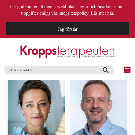
Jag godkänner att denna webbplats lagrar och bearbetar mina
uppgifter enligt vår integritetspolicy.
Läs mer här.
Jag förstår