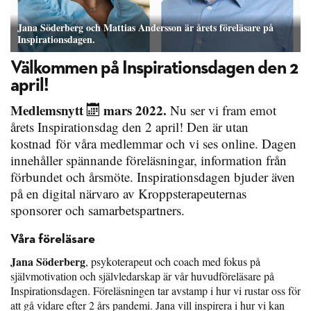
Jana Söderberg och Mattias Andersson är årets föreläsare på
Inspirationsdagen.
Välkommen på Inspirationsdagen den 2
april!
Medlemsnytt
mars 2022.
Nu ser vi fram emot
årets Inspirationsdag den 2 april! Den är utan
kostnad för våra medlemmar och vi ses online. Dagen
innehåller spännande föreläsningar, information från
förbundet och årsmöte. Inspirationsdagen bjuder även
på en digital närvaro av Kroppsterapeuternas
sponsorer och samarbetspartners.
Våra föreläsare
Jana Söderberg
, psykoterapeut och coach med fokus på
självmotivation och självledarskap är vår huvudföreläsare på
Inspirationsdagen. Föreläsningen tar avstamp i hur vi rustar oss för
att gå vidare efter 2 års pandemi. Jana vill inspirera i hur vi kan