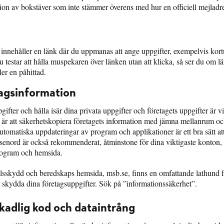
ion av bokstäver som inte stämmer överens med hur en officiell mejladre
jl innehåller en länk där du uppmanas att ange uppgifter, exempelvis kort
 testar att hålla muspekaren över länken utan att klicka, så ser du om l
ller en påhittad.
agsinformation
ifter och hålla isär dina privata uppgifter och företagets uppgifter är vik
är att säkerhetskopiera företagets information med jämna mellanrum oc
utomatiska uppdateringar av program och applikationer är ett bra sätt att
ösenord är också rekommenderat, åtminstone för dina viktigaste konton,
program och hemsida.
sskydd och beredskaps hemsida, msb.se, finns en omfattande lathund f
tt skydda dina företagsuppgifter. Sök på ”informationssäkerhet”.
kadlig kod och dataintrång