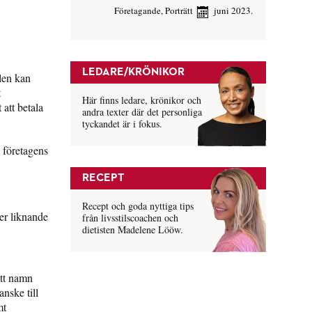
Företagande
,
Porträtt
juni 2023.
LEDARE/KRÖNIKOR
jlen kan
t
Här finns ledare, krönikor och
att betala
andra texter där det personliga
tyckandet är i fokus.
a företagens
RECEPT
Recept och goda nyttiga tips
er liknande
från livsstilscoachen och
dietisten Madelene Lööw.
ett namn
anske till
mt