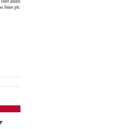
 eller ändra
s finns på:
r