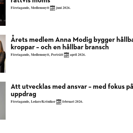
rättvis moms
Företagande
,
Medlemsnytt
juni 2026.
Årets medlem Anna Modig bygger hållb
kroppar – och en hållbar bransch
Företagande
,
Medlemsnytt
,
Porträtt
april 2026.
Att utvecklas med ansvar – med fokus på
uppdrag
Företagande
,
Ledare/Krönikor
februari 2026.