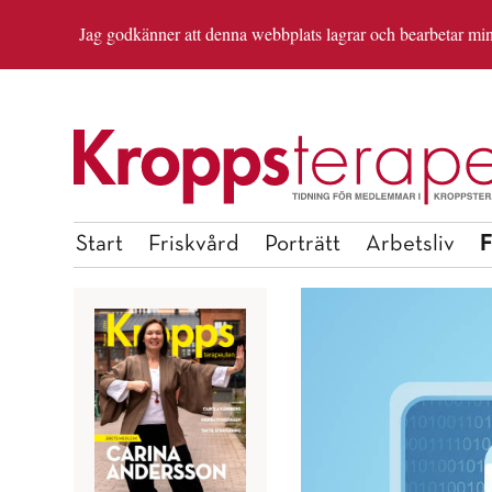
Jag godkänner att denna webbplats lagrar och bearbetar mina 
OM REDAKTIONEN
ANMÄL DIG TILL INSP
F
Start
Friskvård
Porträtt
Arbetsliv