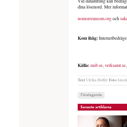
Vid dataintrång kan bedraga
dina lösenord. Mer informat
nomoreransom.org
och
sak
Kom ihåg:
Internetbedräger
Källa:
msb.se
,
verksamt.se
Text
Foto
Ulrika Hoffer
Istoc
Företagande
Senaste artiklarna