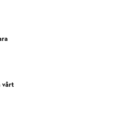
ara
 vårt