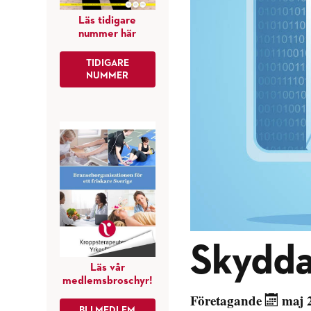
Läs tidigare
nummer här
TIDIGARE
NUMMER
Skydda
Läs vår
medlemsbroschyr!
Företagande
maj 
BLI MEDLEM