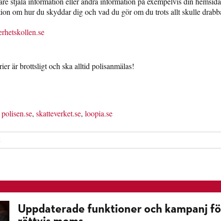
re stjäla information eller ändra information på exempelvis din hemsida
ion om hur du skyddar dig och vad du gör om du trots allt skulle drabba
erhetskollen.se
ier är brottsligt och ska alltid polisanmälas!
,
polisen.se
,
skatteverket.se
,
loopia.se
k
Uppdaterade funktioner och kampanj fö