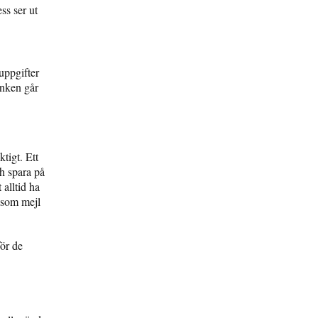
ss ser ut
uppgifter
änken går
tigt. Ett
h spara på
 alltid ha
 som mejl
ör de