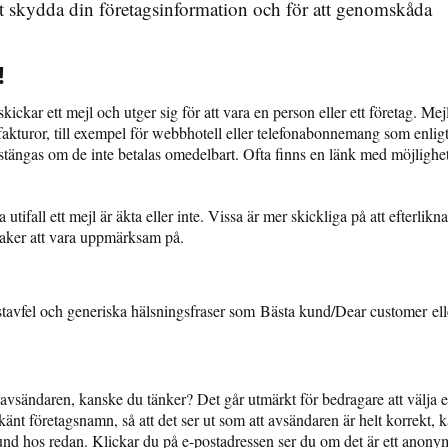
t skydda din företagsinformation och för att genomskåda
!
kickar ett mejl och utger sig för att vara en person eller ett företag. Me
fakturor, till exempel för webbhotell eller telefonabonnemang som enlig
ängas om de inte betalas omedelbart. Ofta finns en länk med möjlighet 
 utifall ett mejl är äkta eller inte. Vissa är mer skickliga på att efterlikn
 saker att vara uppmärksam på.
a stavfel och generiska hälsningsfraser som Bästa kund/Dear customer ell
avsändaren, kanske du tänker? Det går utmärkt för bedragare att välja 
känt företagsnamn, så att det ser ut som att avsändaren är helt korrekt, k
und hos redan. Klickar du på e-postadressen ser du om det är ett anony