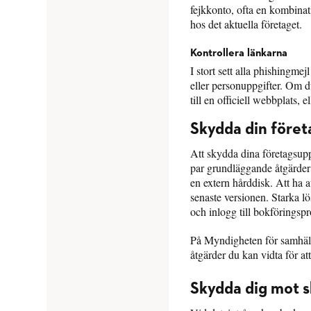
fejkkonto, ofta en kombinat
hos det aktuella företaget.
Kontrollera länkarna
I stort sett alla phishingme
eller personuppgifter. Om du
till en officiell webbplats, e
Skydda din föret
Att skydda dina företagsuppg
par grundläggande åtgärder 
en extern hårddisk. Att ha a
senaste versionen. Starka l
och inlogg till bokförings
På Myndigheten för samhäll
åtgärder du kan vidta för a
Skydda dig mot s