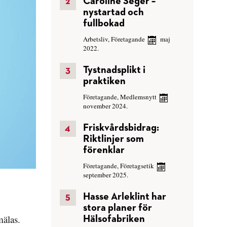
Caroline Seger –
nystartad och
fullbokad
Arbetsliv
,
Företagande
maj
2022.
Tystnadsplikt i
praktiken
Företagande
,
Medlemsnytt
november 2024.
Friskvårdsbidrag:
Riktlinjer som
förenklar
Företagande
,
Företagsetik
september 2025.
Hasse Arleklint har
stora planer för
mälas.
Hälsofabriken