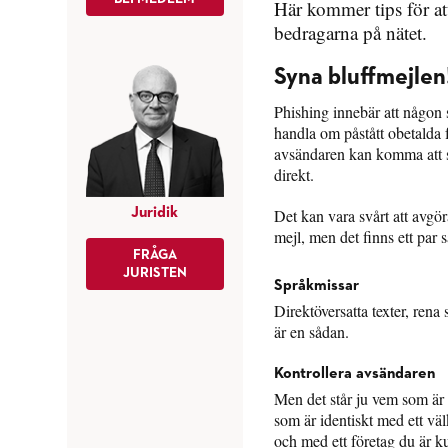
Här kommer tips för at
bedragarna på nätet.
Syna bluffmejlen
Phishing innebär att någon s
handla om påstått obetalda 
avsändaren kan komma att st
direkt.
Juridik
Det kan vara svårt att avgöra
mejl, men det finns ett par
FRÅGA
JURISTEN
Språkmissar
Direktöversatta texter, ren
är en sådan.
Kontrollera avsändaren
Men det står ju vem som är 
som är identiskt med ett väl
och med ett företag du är k