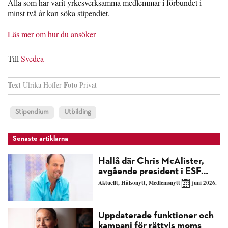
Alla som har varit yrkesverksamma medlemmar i förbundet i
minst två år kan söka stipendiet.
Läs mer om hur du ansöker
Till
Svedea
Text
Foto
Ulrika Hoffer
Privat
Stipendium
Utbilding
Senaste artiklarna
Hallå där Chris McAlister,
avgående president i ESF…
Aktuellt
,
Hälsonytt
,
Medlemsnytt
juni 2026.
Uppdaterade funktioner och
kampanj för rättvis moms