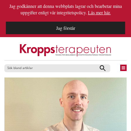
Jag godkänner att denna webbplats lagrar och bearbetar mina
uppgifter enligt vår integritetspolicy.
Läs mer här.
Jag förstår