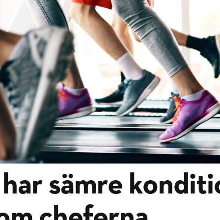
har sämre konditi
tom cheferna