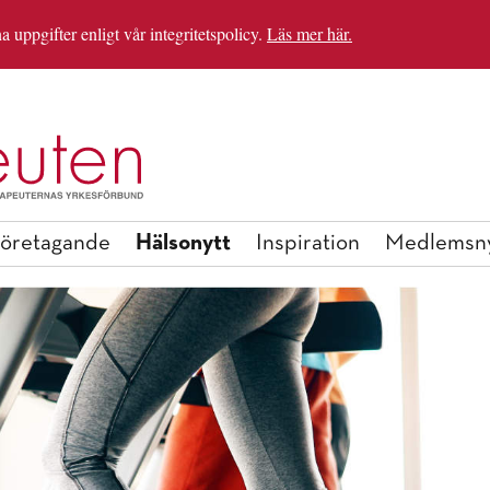
uppgifter enligt vår integritetspolicy.
Läs mer här.
IRATIONSHELGEN
BLI MEDLEM
Hälsonytt
öretagande
Inspiration
Medlemsny