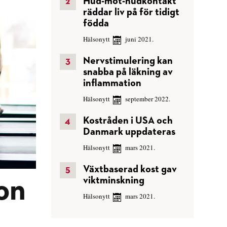
Hud-mot-hudkontakt
räddar liv på för tidigt
födda
Hälsonytt
juni 2021.
Nervstimulering kan
snabba på läkning av
inflammation
Hälsonytt
september 2022.
Kostråden i USA och
Danmark uppdateras
Hälsonytt
mars 2021.
Växtbaserad kost gav
viktminskning
on
Hälsonytt
mars 2021.