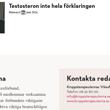
Testosteron inte hela förklaringen
Hälsonytt
juni 2026.
na
Kontakta red
kesförbund,
Kroppsterapeuternas Yrkes
Telefon 08-32 80 00
 500 medlemmar verksamma
info@kroppsterapeuterna.s
av förbundets viktigaste
www.kroppsterapeuterna.se
riva viktiga branschfrågor.