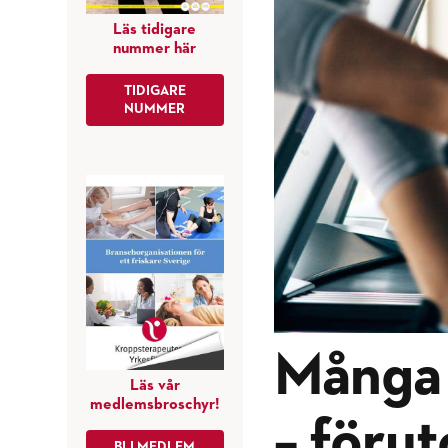
Läs tidigare
nummer här
TIDIGARE
NUMMER
Många 
Läs vår
medlemsbroschyr!
– föru
BLI MEDLEM