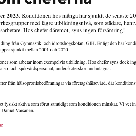
er 2023.
Konditionen hos många har sjunkit de senaste 20
 yrkesgrupper med lägre utbildningsnivå, som städare, hantv
sarbetare. Hos chefer däremot, syns ingen försämring!
dling från Gymnastik- och idrottshögskolan, GIH. Enligt den har kondi
pper sjunkit mellan 2001 och 2020.
oner som arbetar inom exempelvis utbildning. Hos chefer syns dock in
 hälso- och sjukvårdspersonal, undersköterskor undantagna.
fter från hälsoprofilsbedömningar via företagshälsovård, där konditionst
t fysiskt aktiva som förut samtidigt som konditionen minskar. Vi vet int
r Daniel Väisänen.
se