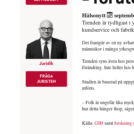
Hälsonytt
septemb
Trenden är tydligast i
kundservice och fabrik
Det framgår av en ny avhan
människor i många yrkesgru
Trenden syns även hos pers
Juridik
förändring. Inte heller hos
FRÅGA
Studien är baserad på uppgi
JURISTEN
utförts.
– Folk är ungefär lika mycke
hur detta hänger ihop, säge
Källa:
GIH
samt
forskning.