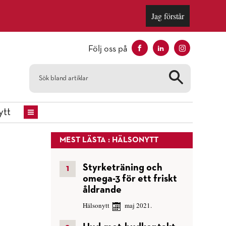
Jag förstår
Följ oss på
tt
MEST LÄSTA : HÄLSONYTT
Styrketräning och
omega-3 för ett friskt
åldrande
Hälsonytt
maj 2021.