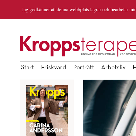
Jag godkänner att denna webbplats lagrar och bearbetar mina 
OM REDAKTIONEN
ANMÄL DIG TILL INSP
Start
Friskvård
Porträtt
Arbetsliv
F