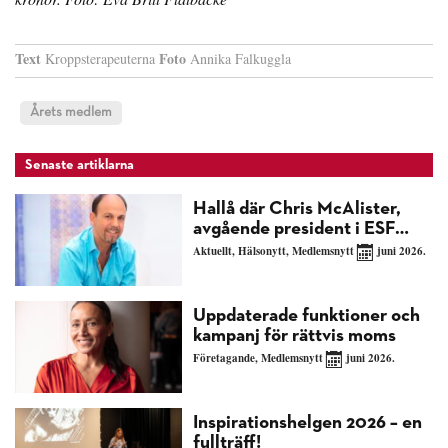
Text
Foto
Kroppsterapeuterna
Annika Falkuggla
Årets medlem
Senaste artiklarna
Hallå där Chris McAlister,
avgående president i ESF…
Aktuellt
,
Hälsonytt
,
Medlemsnytt
juni 2026.
Uppdaterade funktioner och
kampanj för rättvis moms
Företagande
,
Medlemsnytt
juni 2026.
Inspirationshelgen 2026 – en
fullträff!