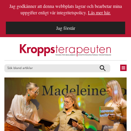
Jag godkänner att denna webbplats lagrar och bearbetar mina
uppgifter enligt vår integritetspolicy.
Läs mer här.
Jag förstår