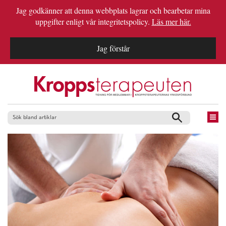
Jag godkänner att denna webbplats lagrar och bearbetar mina
uppgifter enligt vår integritetspolicy.
Läs mer här.
Jag förstår