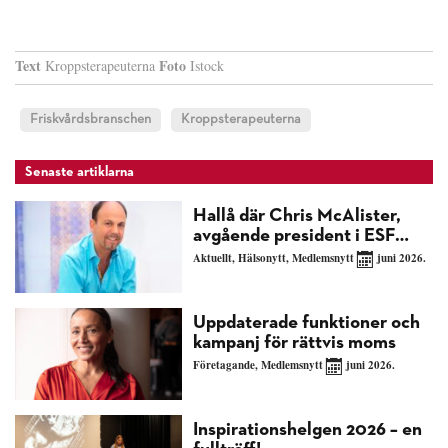
Text
Foto
Kroppsterapeuterna
Istock
Friskvårdsbranschen
Kroppsterapeuterna
Senaste artiklarna
Hallå där Chris McAlister,
avgående president i ESF…
Aktuellt
,
Hälsonytt
,
Medlemsnytt
juni 2026.
Uppdaterade funktioner och
kampanj för rättvis moms
Företagande
,
Medlemsnytt
juni 2026.
Inspirationshelgen 2026 – en