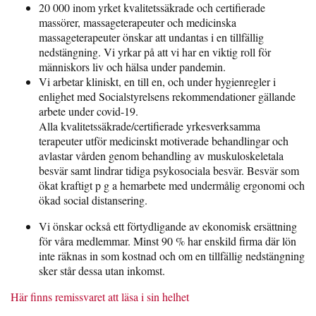
20 000 inom yrket kvalitetssäkrade och certifierade
massörer, massageterapeuter och medicinska
massageterapeuter önskar att undantas i en tillfällig
nedstängning. Vi yrkar på att vi har en viktig roll för
människors liv och hälsa under pandemin.
Vi arbetar kliniskt, en till en, och under hygienregler i
enlighet med Socialstyrelsens rekommendationer gällande
arbete under covid-19.
Alla kvalitetssäkrade/certifierade yrkesverksamma
terapeuter utför medicinskt motiverade behandlingar och
avlastar vården genom behandling av muskuloskeletala
besvär samt lindrar tidiga psykosociala besvär. Besvär som
ökat kraftigt p g a hemarbete med undermålig ergonomi och
ökad social distansering.
Vi önskar också ett förtydligande av ekonomisk ersättning
för våra medlemmar. Minst 90 % har enskild firma där lön
inte räknas in som kostnad och om en tillfällig nedstängning
sker står dessa utan inkomst.
Här finns remissvaret att läsa i sin helhet