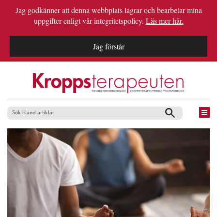
Jag godkänner att denna webbplats lagrar och bearbetar mina
uppgifter enligt vår integritetspolicy.
Läs mer här.
Jag förstår