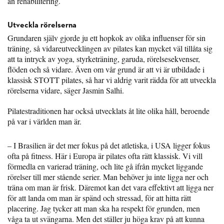
än rehabilitering.
Utveckla rörelserna
Grundaren själv gjorde ju ett hopkok av olika influenser för sin
träning, så vidareutvecklingen av pilates kan mycket väl tillåta sig
att ta intryck av yoga, styrketräning, garuda, rörelsesekvenser,
flöden och så vidare. Även om vår grund är att vi är utbildade i
klassisk STOTT pilates, så har vi aldrig varit rädda för att utveckla
rörelserna vidare, säger Jasmin Salhi.
Pilatestraditionen har också utvecklats åt lite olika håll, beroende
på var i världen man är.
– I Brasilien är det mer fokus på det atletiska, i USA ligger fokus
ofta på fitness. Här i Europa är pilates ofta rätt klassisk. Vi vill
förmedla en varierad träning, och lite gå ifrån mycket liggande
rörelser till mer stående serier. Man behöver ju inte ligga ner och
träna om man är frisk. Däremot kan det vara effektivt att ligga ner
för att landa om man är spänd och stressad, för att hitta rätt
placering. Jag tycker att man ska ha respekt för grunden, men
våga ta ut svängarna. Men det ställer ju höga krav på att kunna