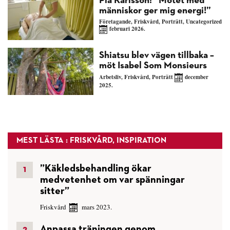
Pia Karlsson: ”Mötet med
människor ger mig energi!”
Företagande
,
Friskvård
,
Porträtt
,
Uncategorized
februari 2026.
Shiatsu blev vägen tillbaka –
möt Isabel Som Monsieurs
Arbetsliv
,
Friskvård
,
Porträtt
december
2025.
MEST LÄSTA : FRISKVÅRD, INSPIRATION
”Käkledsbehandling ökar
medvetenhet om var spänningar
sitter”
Friskvård
mars 2023.
Anpassa träningen genom