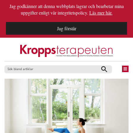
Jag godkänner att denna webbplats lagrar och bearbetar mina
uppgifter enligt vår integritetspolicy.
Läs mer här.
Jag förstår