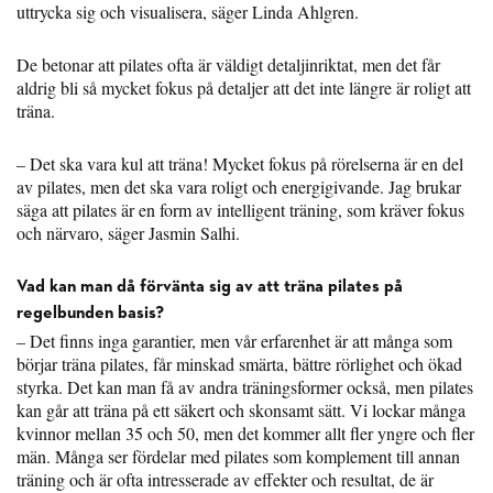
uttrycka sig och visualisera, säger Linda Ahlgren.
De betonar att pilates ofta är väldigt detaljinriktat, men det får
aldrig bli så mycket fokus på detaljer att det inte längre är roligt att
träna.
– ­Det ska vara kul att träna! Mycket fokus på rörelserna är en del
av pilates, men det ska vara roligt och energigivande. Jag brukar
säga att pilates är en form av intelligent träning, som kräver fokus
och närvaro, säger Jasmin Salhi.
Vad kan man då förvänta sig av att träna pilates på
regelbunden basis?
– Det finns inga garantier, men vår erfarenhet är att många som
börjar träna pilates, får minskad smärta, bättre rörlighet och ökad
styrka. Det kan man få av andra träningsformer också, men pilates
kan går att träna på ett säkert och skonsamt sätt. Vi lockar många
kvinnor mellan 35 och 50, men det kommer allt fler yngre och fler
män. Många ser fördelar med pilates som komplement till annan
träning och är ofta intresserade av effekter och resultat, de är