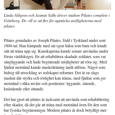
Linda Ahlgren och Jasmin Salhi driver studion Pilates complete i
Göteborg. De vill se att fler får upptäcka möjligheterna med
pilates.
Pilates grundades av Joseph Pilates, född i Tyskland under sent
1800-tal. Han kämpade med sin egen hälsa som barn och letade
sätt att träna upp sig. Kunskaperna kunde senare användas under
första världskriget, för att rehabilitera skadade soldater, som var
sängliggande och hade begränsade möjligheter att röra sig. Med
fjädrat motstånd kunde muskelträning ändå utföras. Något som
bidrog till utveckling av redskapet reformer. Det är en slags
maskin där styrka och rörlighet kan tränas, med fjädrar som ger
motstånd i olika nivåer och positioner: liggande, stående,
knästående eller sittande.
Det har gjort att pilates är tacksamt att använda som rehabilitering
efter skador, då det går att träna med motstånd även för den som
har fysiska begränsningar. Modern pilates är dock betydligt mer