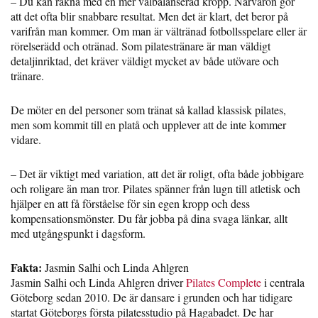
– Du kan räkna med en mer välbalanserad kropp. Närvaron gör
att det ofta blir snabbare resultat. Men det är klart, det beror på
varifrån man kommer. Om man är vältränad fotbollsspelare eller är
rörelserädd och otränad. Som pilatestränare är man väldigt
detaljinriktad, det kräver väldigt mycket av både utövare och
tränare.
De möter en del personer som tränat så kallad klassisk pilates,
men som kommit till en platå och upplever att de inte kommer
vidare.
– Det är viktigt med variation, att det är roligt, ofta både jobbigare
och roligare än man tror. Pilates spänner från lugn till atletisk och
hjälper en att få förståelse för sin egen kropp och dess
kompensationsmönster. Du får jobba på dina svaga länkar, allt
med utgångspunkt i dagsform.
Fakta:
Jasmin Salhi och Linda Ahlgren
Jasmin Salhi och Linda Ahlgren driver
Pilates Complete
i centrala
Göteborg sedan 2010. De är dansare i grunden och har tidigare
startat Göteborgs första pilatesstudio på Hagabadet. De har