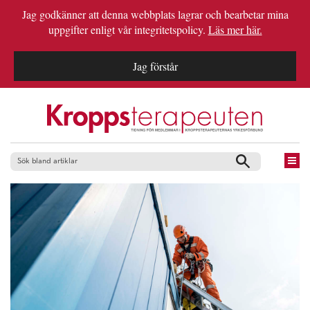
Jag godkänner att denna webbplats lagrar och bearbetar mina
uppgifter enligt vår integritetspolicy.
Läs mer här.
Jag förstår