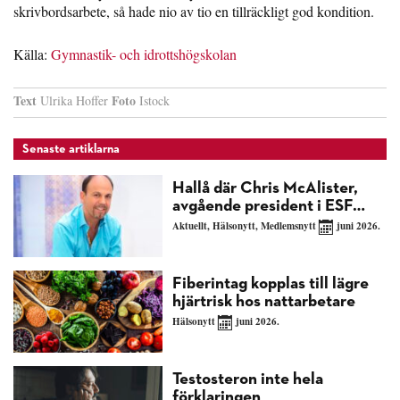
skrivbordsarbete, så hade nio av tio en tillräckligt god kondition.
Källa:
Gymnastik- och idrottshögskolan
Text
Foto
Ulrika Hoffer
Istock
Senaste artiklarna
Hallå där Chris McAlister,
avgående president i ESF…
Aktuellt
,
Hälsonytt
,
Medlemsnytt
juni 2026.
Fiberintag kopplas till lägre
hjärtrisk hos nattarbetare
Hälsonytt
juni 2026.
Testosteron inte hela
förklaringen