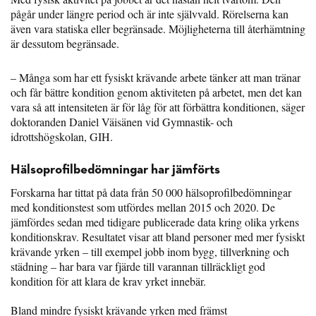
pågår under längre period och är inte självvald. Rörelserna kan
även vara statiska eller begränsade. Möjligheterna till återhämtning
är dessutom begränsade.
– Många som har ett fysiskt krävande arbete tänker att man tränar
och får bättre kondition genom aktiviteten på arbetet, men det kan
vara så att intensiteten är för låg för att förbättra konditionen, säger
doktoranden Daniel Väisänen vid Gymnastik- och
idrottshögskolan, GIH.
Hälsoprofilbedömningar har jämförts
Forskarna har tittat på data från 50 000 hälsoprofilbedömningar
med konditionstest som utfördes mellan 2015 och 2020. De
jämfördes sedan med tidigare publicerade data kring olika yrkens
konditionskrav. Resultatet visar att bland personer med mer fysiskt
krävande yrken – till exempel jobb inom bygg, tillverkning och
städning – har bara var fjärde till varannan tillräckligt god
kondition för att klara de krav yrket innebär.
Bland mindre fysiskt krävande yrken med främst