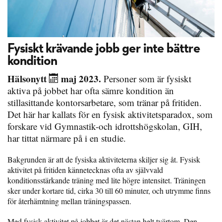
Fysiskt krävande jobb ger inte bättre
kondition
Hälsonytt
maj 2023.
Personer som är fysiskt
aktiva på jobbet har ofta sämre kondition än
stillasittande kontorsarbetare, som tränar på fritiden.
Det här har kallats för en fysisk aktivitetsparadox, som
forskare vid Gymnastik-och idrottshögskolan, GIH,
har tittat närmare på i en studie.
Bakgrunden är att de fysiska aktiviteterna skiljer sig åt. Fysisk
aktivitet på fritiden kännetecknas ofta av självvald
konditionsstärkande träning med lite högre intensitet. Träningen
sker under kortare tid, cirka 30 till 60 minuter, och utrymme finns
för återhämtning mellan träningspassen.
Med fysisk aktivitet på jobbet är det nästan helt tvärtom. Den