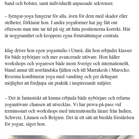
band och bolster, samt individuellt anpassade sekvenser.
– Iyengar-yoga fungerar för alla, även för dem med skador eller
stelheter, förklarar hon. I andra yogaformer har jag fått ont
eftersom man inte tar tid på sig att hitta positionerna korrekt. Här
är noggrannhet och kroppens egna förutsättningar centrala.
Idag driver hon egen yogastudio i Umeå, där hon erbjuder klasser
för både nybörjare och mer avancerade utövare. Hon håller
workshops och yogaresor både inom Sverige och internationellt,
bland annat till norrländska fjällen och till Marrakesh i Marocko.
Resorna kombinerar yoga med vandring och ger deltagare
möjlighet att fördjupa sin praktik i inspirerande miljöer.
– Det är fantastiskt att kunna erbjuda både nybörjare och erfarna
yogautövare chansen att utvecklas. Vi har prova-på-pass vid
terminsstart och workshops med internationella lärare från Indien,
Schweiz, Litauen och Belgien. Det är ett sätt att bredda förståelsen
för yogan, säger hon.