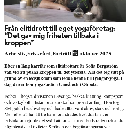
Från elitidrott till eget yogaföretag:
“Det gav mig friheten tillbaka i
kroppen”
Arbetsliv
,
Friskvård
,
Porträtt
oktober 2025.
Efter en lång karriär som elitidrottare är Sofia Bergström
van vid att pusha kroppen till det yttersta. Allt det tog slut på
grund av en ledsjukdom som ledde henne till Iyengar-yoga. I
dag driver hon yogastudio i Umeå och i Obbola.
Fotboll i högsta divisionen i Sverige, basket, klättring, kampsport
och volleyboll – listan över idrotter hon provat är lång. Hon tog
SM-guld i beachvolley och hade alltid varit aktiv, stark och rörlig.
Men efter att ha fått tre barn förändrades livet drastiskt: en
ledsjukdom gjorde det svårt att fortsätta med bollsporter och andra
högintensiva aktiviteter. Smärtan och begränsningarna var