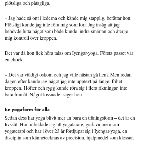
plötsliga och påtagliga.
– Jag hade så ont i lederna och kände mig stapplig, berättar hon.
Plötsligt kunde jag inte röra mig som förr. Jag insåg att jag
behövde hitta något som både kunde lindra smärtan och återge
mig kontroll över kroppen.
Det var då hon fick höra talas om Iyengar-yoga. Första passet var
en chock.
– Det var väldigt oskönt och jag ville nästan gå hem. Men redan
dagen efter kände jag något jag inte upplevt på länge: frihet i
kroppen. Höfter och rygg kunde röra sig i flera riktningar, inte
bara framåt. Något lossnade, säger hon.
En yogaform för alla
Sedan dess har yoga blivit mer än bara en träningsform – det är en
livsstil. Hon utbildade sig till yogalärare, gick vidare inom
yogaterapi och har i över 23 år fördjupat sig i Iyengar-yoga, en
disciplin som kännetecknas av precision, hjälpmedel som klossar,