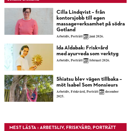
Cilla Lindqvist – från
kontorsjobb till egen
massageverksamhet på södra
Gotland
Arbetsliv
,
Porträtt
juni 2026.
Ida Aldabak: Friskvård
med ayurveda som verktyg
Arbetsliv
,
Porträtt
februari 2026.
Shiatsu blev vägen tillbaka –
möt Isabel Som Monsieurs
Arbetsliv
,
Friskvård
,
Porträtt
december
2025.
MEST LÄSTA : ARBETSLIV, FRISKVÅRD, PORTRÄTT