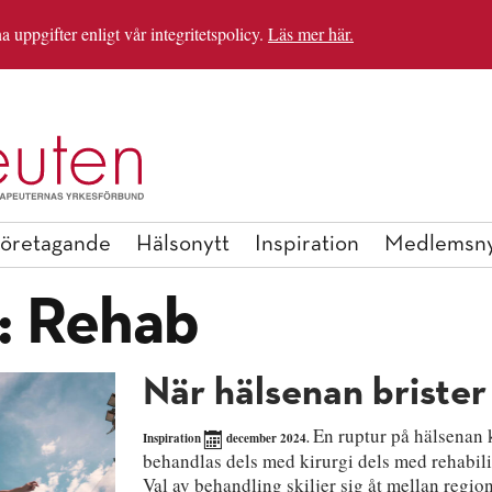
uppgifter enligt vår integritetspolicy.
Läs mer här.
IRATIONSHELGEN
BLI MEDLEM
öretagande
Hälsonytt
Inspiration
Medlemsny
:
Rehab
När hälsenan brister
En ruptur på hälsenan
Inspiration
december 2024.
behandlas dels med kirurgi dels med rehabili
Val av behandling skiljer sig åt mellan regio