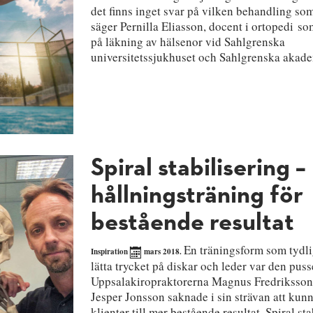
det finns inget svar på vilken behandling som
säger Pernilla Eliasson, docent i ortopedi so
på läkning av hälsenor vid Sahlgrenska
universitetssjukhuset och Sahlgrenska akad
Spiral stabilisering –
hållningsträning för
bestående resultat
En träningsform som tydli
Inspiration
mars 2018.
lätta trycket på diskar och leder var den puss
Uppsalakiropraktorerna Magnus Fredriksson
Jesper Jonsson saknade i sin strävan att kun
klienter till mer bestående resultat. Spiral st