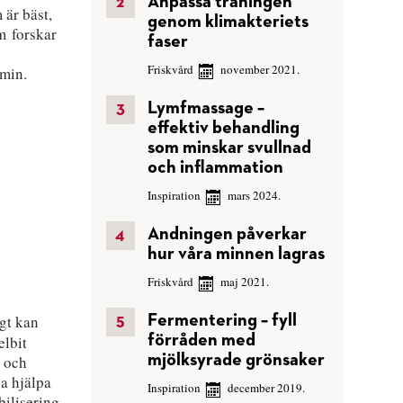
Anpassa träningen
 är bäst,
genom klimakteriets
m forskar
faser
Friskvård
november 2021.
emin.
Lymfmassage –
effektiv behandling
som minskar svullnad
och inflammation
Inspiration
mars 2024.
Andningen påverkar
hur våra minnen lagras
Friskvård
maj 2021.
gt kan
Fermentering – fyll
förråden med
elbit
mjölksyrade grönsaker
 och
na hjälpa
Inspiration
december 2019.
abilisering