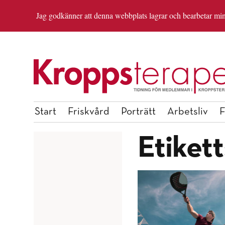
Jag godkänner att denna webbplats lagrar och bearbetar mina 
OM REDAKTIONEN
ANMÄL DIG TILL INSP
Start
Friskvård
Porträtt
Arbetsliv
F
Etikett