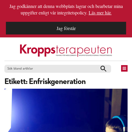
Jag godkänner att denna webbplats lagrar och bearbetar mina
uppgifter enligt vår integritetspolicy.
Läs mer här.
Jag förstår
Etikett:
Enfriskgeneration