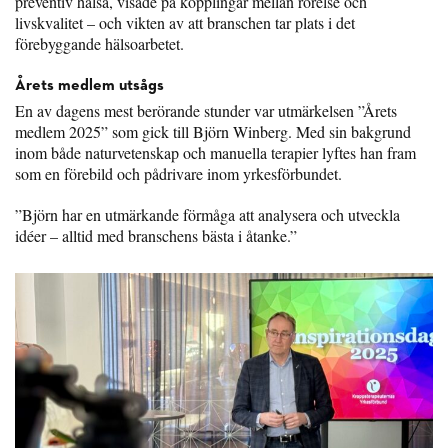
preventiv hälsa, visade på kopplingar mellan rörelse och
livskvalitet – och vikten av att branschen tar plats i det
förebyggande hälsoarbetet.
Årets medlem utsågs
En av dagens mest berörande stunder var utmärkelsen ”Årets
medlem 2025” som gick till Björn Winberg. Med sin bakgrund
inom både naturvetenskap och manuella terapier lyftes han fram
som en förebild och pådrivare inom yrkesförbundet.
”Björn har en utmärkande förmåga att analysera och utveckla
idéer – alltid med branschens bästa i åtanke.”