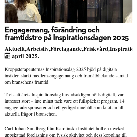
Engagemang, förändring och
framtidstro på Inspirationsdagen 2025
Aktuellt
,
Arbetsliv
,
Företagande
,
Friskvård
,
Inspiratio
april 2025.
Kroppsterapeuternas Inspirationsdag 2025 bjöd på digitala
insikter, starkt medlemsengagemang och framåtblickande samtal
om branschens framtid.
Trots att årets Inspirationsdag huvudsakligen hölls digitalt, var
intresset stort – inte minst tack vare ett fullspäckat program, 14
engagerade sponsorer och ett gediget innehåll som knöt an till
aktuella frågor i branschen.
Carl-Johan Sundberg från Karolinska Institutet höll en mycket
uppskattad föreläsning om fysisk aktivitet och dess koppling till