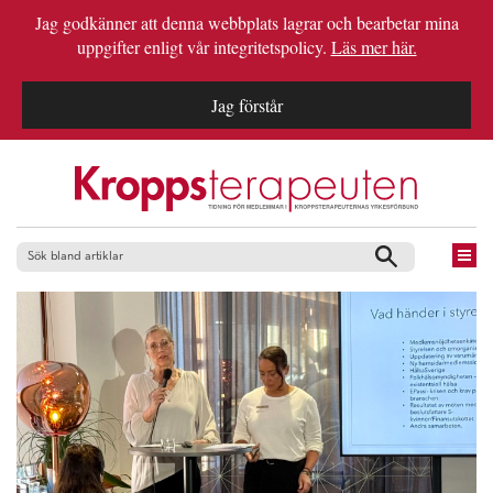
Jag godkänner att denna webbplats lagrar och bearbetar mina
uppgifter enligt vår integritetspolicy.
Läs mer här.
Jag förstår