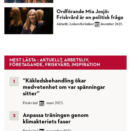
Ordförande Mia Josjö:
Friskvård är en politisk fråga
Aktuellt
,
Ledare/Krönikor
december 2025.
MEST LÄSTA : AKTUELLT, ARBETSLIV,
FÖRETAGANDE, FRISKVÅRD, INSPIRATION
”Käkledsbehandling ökar
medvetenhet om var spänningar
sitter”
Friskvård
mars 2023.
Anpassa träningen genom
klimakteriets faser
Friskvård
november 2021.