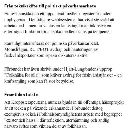
Från teknikskifte till politiskt påverkansarbete
En ny hemsida och ett uppdaterat medlemsregister är under
uppbyggnad. Det tidigare webbsystemet har visat sig svårt att
arbeta med – men nu väntas en lansering i maj, inklusive en
efterfrågad funktion för att söka medlemstatus på terapeuter.
Samtidigt intensifieras det politiska påverkansarbetet.
Momsfrågan, RUT/BOT-avdrag och hanteringen av
friskvårdsportaler som Epassi diskuteras aktivt.
Förbundet har även skrivit under Hjärt-Lungfondens upprop
”Folkhälsa för alla”, som kräver avdrag för friskvårdstjänster – en
kraftsamling som kan få stor betydelse.
Framtiden i sikte
Att Kroppsterapeuterna numera bjuds in till offentliga hälsoprojekt
är ett tecken på växande erkännande. Förbundet deltog
exempelvis också i Folkhälsomyndighetens arbete med begreppet
”existentiell hälsa”, där reflektion, återhämtning och andlig
närvaro lyftes som viktiga delar av folkhälsan.