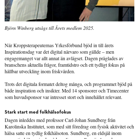
Björn Winberg utsågs till Årets medlem 2025.
När Kroppsterapeuternas Yrkesförbund bjöd in till årets
Inspirationsdag var det digital närvaro som gällde – men
engagemanget var allt annat än avlägset. Dagen präglades av
branschens aktuella frågor, framtidstro och ett tydligt fokus på
hållbar utveckling inom friskvården.
Trots det digitala formatet deltog många, och programmet bjöd på
både inspiration och insikter. Med 14 sponsorer och Timecenter
som huvudsponsor var intresset stort och innehållet relevant.
Stark start med folkhälsofokus
Dagen inleddes med professor Carl-Johan Sundberg från
Karolinska Institutet, som med sitt föredrag om fysisk aktivitet och
hälsa satte en tydlig folkhälsoton. Sundberg, en eldsjäl inom